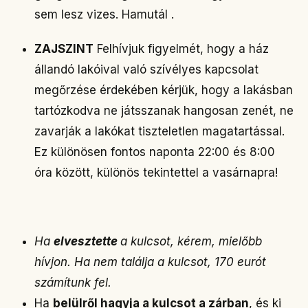
sem lesz vizes. Hamutál .
ZAJSZINT
Felhívjuk figyelmét, hogy a ház
állandó lakóival való szívélyes kapcsolat
megőrzése érdekében kérjük, hogy a lakásban
tartózkodva ne játsszanak hangosan zenét, ne
zavarják a lakókat tiszteletlen magatartással.
Ez különösen fontos naponta 22:00 és 8:00
óra között, különös tekintettel a vasárnapra!
Ha
elvesztette
a kulcsot, kérem, mielőbb
hívjon. Ha nem találja a kulcsot, 170 eurót
számítunk fel.
Ha
belülről hagyja a kulcsot a zárban
, és ki