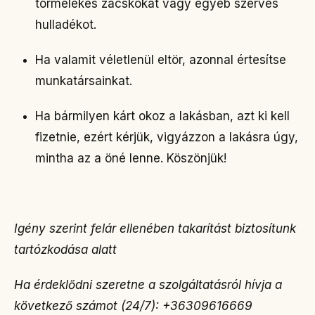
törmelékes zacskókat vagy egyéb szerves
hulladékot.
Ha valamit véletlenül eltör, azonnal értesítse
munkatársainkat.
Ha bármilyen kárt okoz a lakásban, azt ki kell
fizetnie, ezért kérjük, vigyázzon a lakásra úgy,
mintha az a öné lenne. Köszönjük!
Igény szerint felár ellenében takarítást biztosítunk
tartózkodása alatt
Ha érdeklődni szeretne a szolgáltatásról hívja a
következő számot (24/7): +36309616669