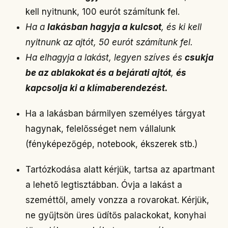
kell nyitnunk, 100 eurót számítunk fel.
Ha a
lakásban hagyja a kulcsot
, és ki kell
nyitnunk az ajtót, 50 eurót számítunk fel.
Ha elhagyja a lakást, legyen szíves és
csukja
be az ablakokat és a bejárati ajtót
,
és
kapcsolja ki a klímaberendezést.
Ha a lakásban bármilyen személyes tárgyat
hagynak, felelősséget nem vállalunk
(fényképezőgép, notebook, ékszerek stb.)
Tartózkodása alatt kérjük, tartsa az apartmant
a lehető legtisztábban. Óvja a lakást a
szeméttől, amely vonzza a rovarokat. Kérjük,
ne gyűjtsön üres üdítős palackokat, konyhai