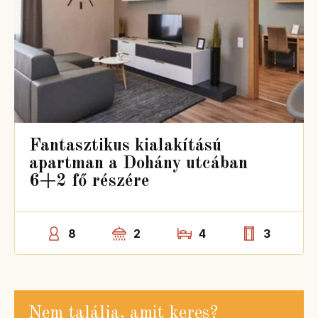
Fantasztikus kialakítású
apartman a Dohány utcában
6+2 fő részére
8
2
4
3
Nem találja, amit keres?