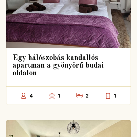
Egy hálószobás kandallós
apartman a gyönyörű budai
oldalon
4
1
2
1