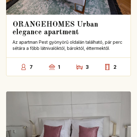
ORANGEHOMES Urban
elegance apartment
Az apartman Pest gyönyörű oldalán található, pár perc
sétára a főbb látnivalóktól, bároktól, éttermektől.
7
1
3
2