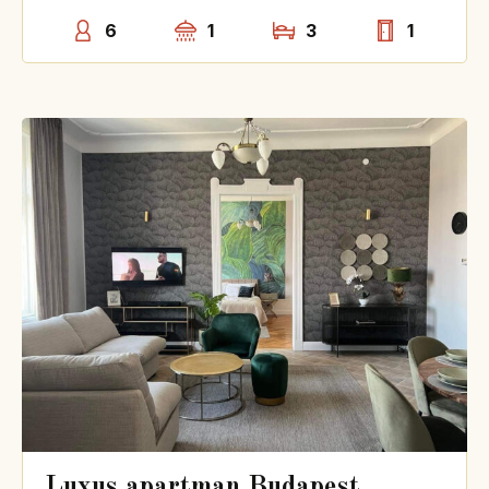
6
1
3
1
Luxus apartman Budapest